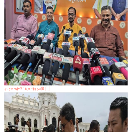
৫-১৩ আগষ্ট বিজেপির ১০টি [...]