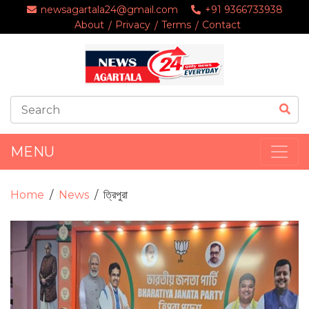
newsagartala24@gmail.com
+91 9366733938
About
Privacy
Terms
Contact
MENU
Home
News
ত্রিপুরা