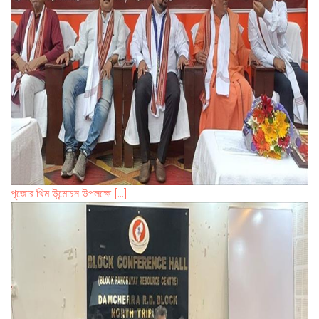
পূজোর থিম উন্মোচন উপলক্ষে [...]