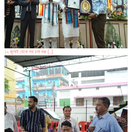
১২ জুলাই থেকে পথ চলা শুরু [...]