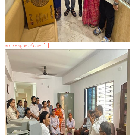
​আরণ্যক জুয়েলার্সের মেগা [...]