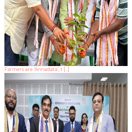
Farmers are ‘Annadata’, t [...]